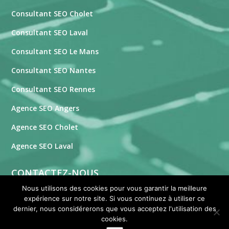
Consultant SEO Cholet
Consultant SEO Laval
Consultant SEO Le Mans
Consultant SEO Nantes
Consultant SEO Rennes
Agence SEO Angers
Agence SEO Cholet
Agence SEO Laval
CONTACTEZ-NOUS
Nous utilisons des cookies pour vous garantir la meilleure
expérience sur notre site. Si vous continuez à utiliser ce
Formulaire de contact
dernier, nous considérerons que vous acceptez l'utilisation des
Contactez-nous
cookies.