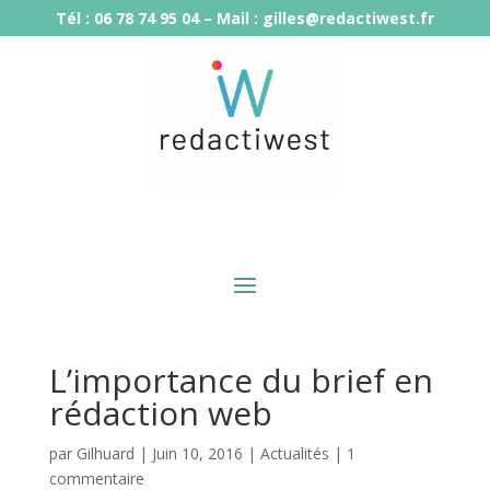
Tél : 06 78 74 95 04 – Mail : gilles@redactiwest.fr
L’importance du brief en
rédaction web
par
Gilhuard
|
Juin 10, 2016
|
Actualités
|
1
commentaire