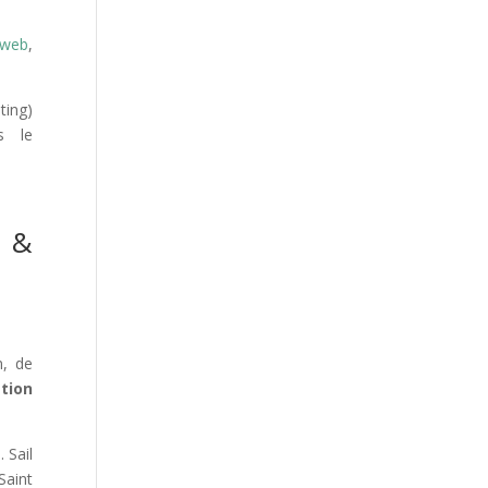
 web
,
ting)
s le
 &
n, de
tion
 Sail
Saint