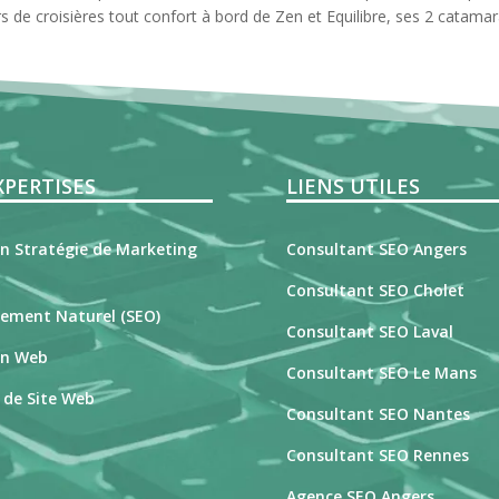
s de croisières tout confort à bord de Zen et Equilibre, ses 2 catamar
XPERTISES
LIENS UTILES
en Stratégie de Marketing
Consultant SEO Angers
Consultant SEO Cholet
ement Naturel (SEO)
Consultant SEO Laval
on Web
Consultant SEO Le Mans
 de Site Web
Consultant SEO Nantes
Consultant SEO Rennes
Agence SEO Angers