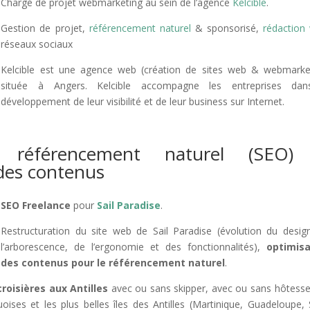
Chargé de projet webmarketing au sein de l’agence
Kelcible
.
Gestion de projet,
référencement naturel
& sponsorisé,
rédaction
réseaux sociaux
Kelcible est une agence web (création de sites web & webmarke
située à Angers. Kelcible accompagne les entreprises dan
développement de leur visibilité et de leur business sur Internet.
e référencement naturel (SEO)
 des contenus
SEO Freelance
pour
Sail Paradise
.
Restructuration du site web de Sail Paradise (évolution du desig
l’arborescence, de l’ergonomie et des fonctionnalités),
optimisa
des contenus pour le référencement naturel
.
croisières aux Antilles
avec ou sans skipper, avec ou sans hôtesse.
oises et les plus belles îles des Antilles (Martinique, Guadeloupe, 