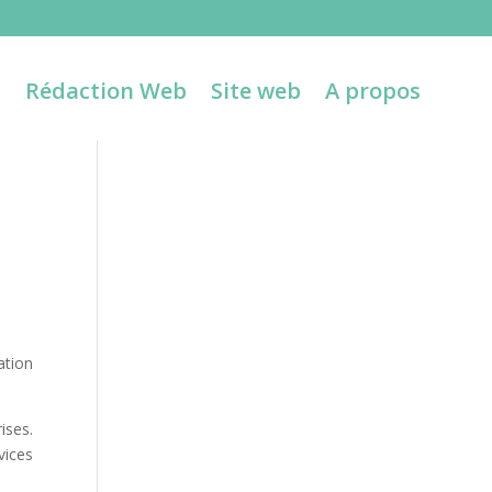
l
Rédaction Web
Site web
A propos
ation
ises.
vices