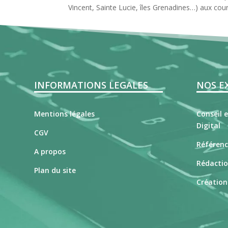
Vincent, Sainte Lucie, îles Grenadines…) aux cour
INFORMATIONS LEGALES
NOS E
Mentions légales
Conseil 
Digital
CGV
Référenc
A propos
Rédacti
Plan du site
Création