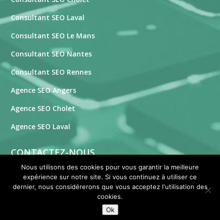
Consultant SEO Laval
Consultant SEO Le Mans
Consultant SEO Nantes
Consultant SEO Rennes
Agence SEO Angers
Agence SEO Cholet
Agence SEO Laval
CONTACTEZ-NOUS
Nous utilisons des cookies pour vous garantir la meilleure
expérience sur notre site. Si vous continuez à utiliser ce
Formulaire de contact
dernier, nous considérerons que vous acceptez l'utilisation des
Contactez-nous
cookies.
Ok